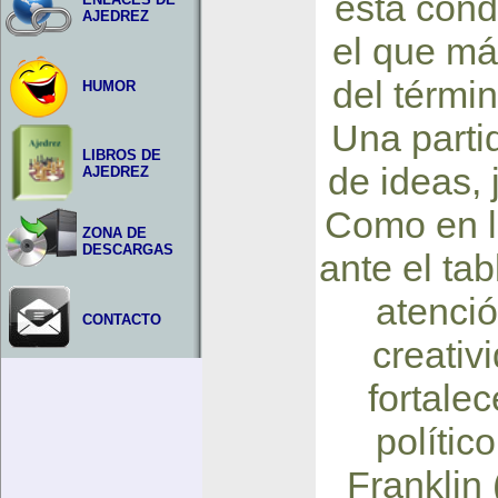
esta cond
AJEDREZ
el que má
del térmi
HUMOR
Una parti
LIBROS DE
de ideas, 
AJEDREZ
Como en la
ZONA DE
DESCARGAS
ante el ta
atenció
CONTACTO
creativ
fortalec
polític
Franklin 