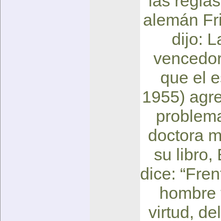
las reglas
alemán Fri
dijo: 
vencedor 
que el 
1955) agre
problema
doctora m
su libro,
dice: “Fren
hombre t
virtud, de