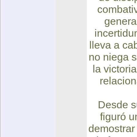
combativ
general
incertid
lleva a ca
no niega s
la victori
relacion
Desde su
figuró u
demostrar 