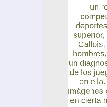
un r
compete
deportes
superior,
Callois,
hombres, 
un diagnóst
de los ju
en ella.
imágenes d
en cierta 