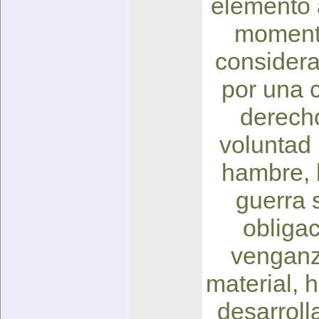
elemento 
momento
consider
por una 
derecho
voluntad 
hambre, 
guerra 
obliga
venganz
material, 
desarroll