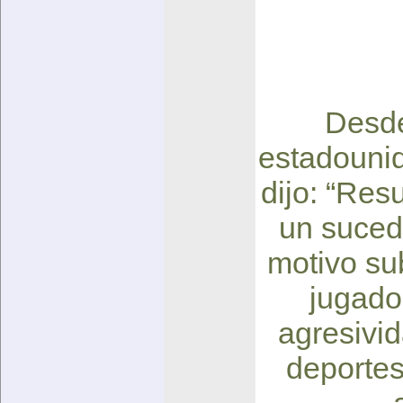
Desde
estadouni
dijo: “Res
un sucedá
motivo su
jugado
agresivid
deportes