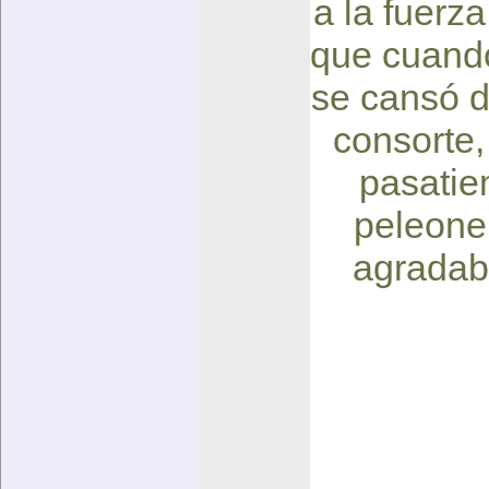
a la fuerz
que cuando
se cansó d
consorte,
pasatie
peleoner
agradabl