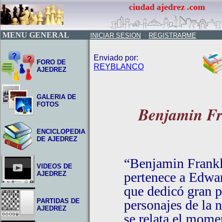
ciudad
ajedrez
.com
MENU GENERAL
INICIAR SESION
REGISTRARME
Enviado por:
FORO DE
REYBLANCO
AJEDREZ
GALERIA DE
FOTOS
Benjamin Fr
ENCICLOPEDIA
DE AJEDREZ
“Benjamin Frankl
VIDEOS DE
pertenece a Edwa
AJEDREZ
que dedicó gran pa
PARTIDAS DE
personajes de la n
AJEDREZ
se relata el mome