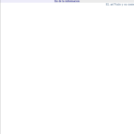
fin de la informacion
EL art??culo y su cont