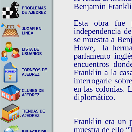
Benjamin Frankli
PROBLEMAS
DE AJEDREZ
Esta obra fue 
JUGAR EN
independencia de
LINEA
se muestra a Ben
Howe, la herman
LISTA DE
parlamento inglé
USUARIOS
encuentros donde
TORNEOS DE
Franklin a la cas
AJEDREZ
interrogarle sobr
en las colonias.
CLUBES DE
diplomático.
AJEDREZ
TIENDAS DE
AJEDREZ
Franklin era un 
muestra de ello “
ENLACES DE