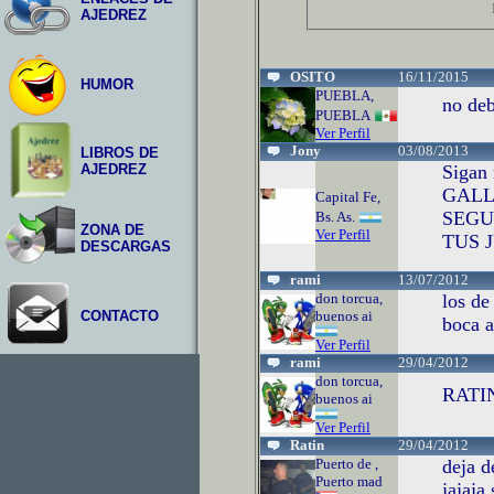
AJEDREZ
OSITO
16/11/2015
HUMOR
PUEBLA,
no deb
PUEBLA
Ver Perfil
Jony
03/08/2013
LIBROS DE
Sigan
AJEDREZ
GALL
Capital Fe,
SEGU
Bs. As.
ZONA DE
Ver Perfil
TUS J
DESCARGAS
rami
13/07/2012
don torcua,
los de
buenos ai
CONTACTO
boca a
Ver Perfil
rami
29/04/2012
don torcua,
RATI
buenos ai
Ver Perfil
Ratin
29/04/2012
Puerto de ,
deja d
Puerto mad
jajaja