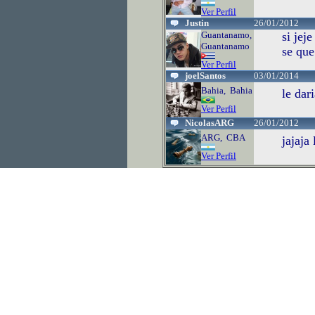
Ver Perfil
Justin
26/01/2012
Guantanamo,
si jej
Guantanamo
se que
Ver Perfil
joelSantos
03/01/2014
Bahia, Bahia
le dar
Ver Perfil
NicolasARG
26/01/2012
ARG, CBA
jajaja
Ver Perfil