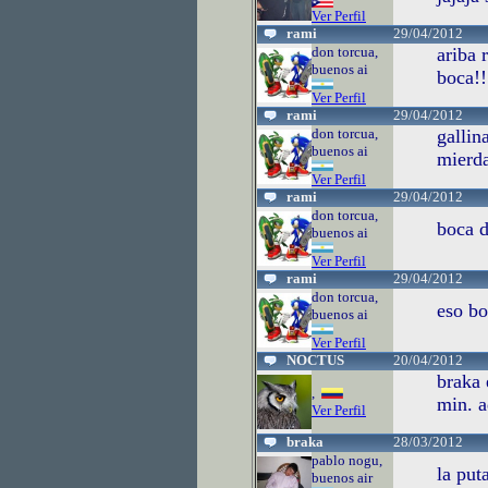
Ver Perfil
rami
29/04/2012
don torcua,
ariba 
buenos ai
boca!!!
Ver Perfil
rami
29/04/2012
don torcua,
gallin
buenos ai
mierda!
Ver Perfil
rami
29/04/2012
don torcua,
boca d
buenos ai
Ver Perfil
rami
29/04/2012
don torcua,
eso bo
buenos ai
Ver Perfil
NOCTUS
20/04/2012
braka 
,
min. a
Ver Perfil
braka
28/03/2012
pablo nogu,
la put
buenos air