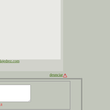
deunciar
UI