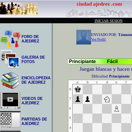
ciudad
ajedrez
.com
INICIAR SESION
ENVIADO POR:
Tánnato
FORO DE
Ver Perfil
AJEDREZ
GALERIA DE
Principiante
Fácil
FOTOS
Juegan blancas y hacen 
Dificultad
Principiante
ENCICLOPEDIA
DE AJEDREZ
VIDEOS DE
AJEDREZ
PARTIDAS DE
AJEDREZ