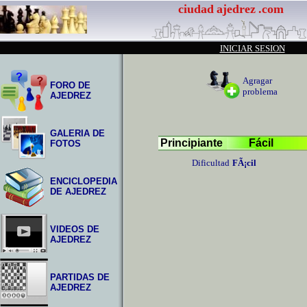
ciudad
ajedrez
.com
INICIAR SESION
Agragar
FORO DE
problema
AJEDREZ
GALERIA DE
Principiante
Fácil
FOTOS
Dificultad
FÃ¡cil
ENCICLOPEDIA
DE AJEDREZ
VIDEOS DE
AJEDREZ
PARTIDAS DE
AJEDREZ