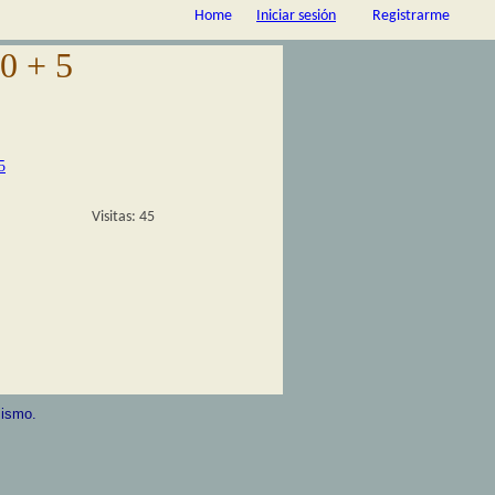
Home
Iniciar sesión
Registrarme
0 + 5
5
Visitas: 45
mismo.