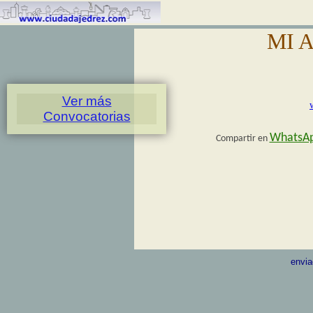
MI A
Ver más
Convocatorias
WhatsA
Compartir en
envia