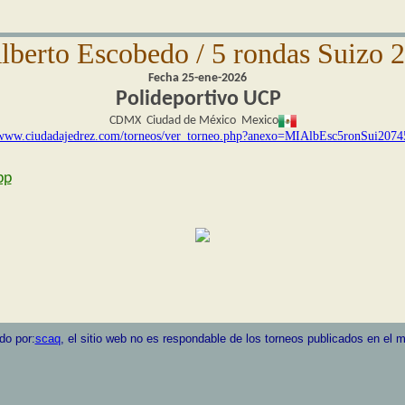
lberto Escobedo / 5 rondas Suizo 2
Fecha 25-ene-2026
Polideportivo UCP
CDMX Ciudad de México Mexico
www.ciudadajedrez.com/torneos/ver_torneo.php?anexo=MIAlbEsc5ronSui2074
pp
do por:
scaq
, el sitio web no es respondable de los torneos publicados en el 