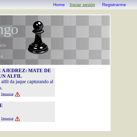
Home
Iniciar sesión
Registrarme
ngo
rio
�a
 DE AJEDREZ: MATE DE
UN ALFIL
alfil da jaque capturando al
o.
Denunciar
UE
Denunciar