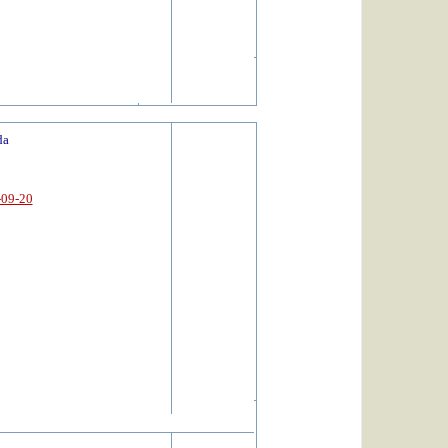
da
-09-20