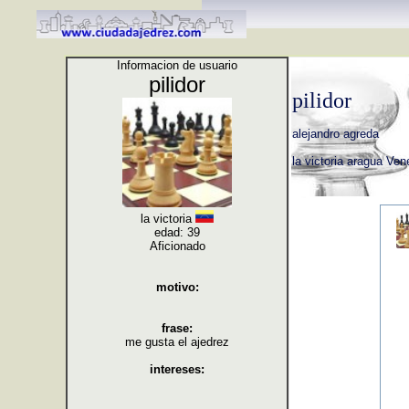
Informacion de usuario
pilidor
pilidor
alejandro agreda
la victoria aragua Ve
la victoria
edad: 39
Aficionado
motivo:
frase:
me gusta el ajedrez
intereses: