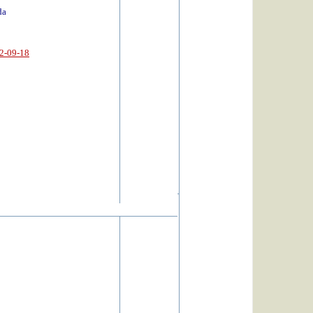
da
2-09-18