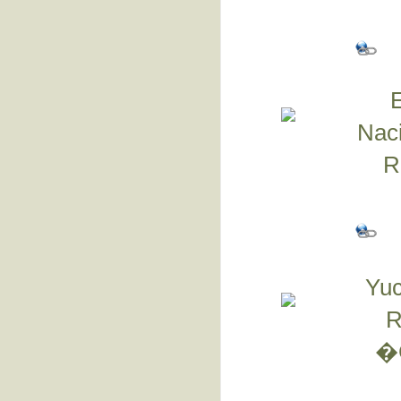
Naci
R
Yuc
R
�G