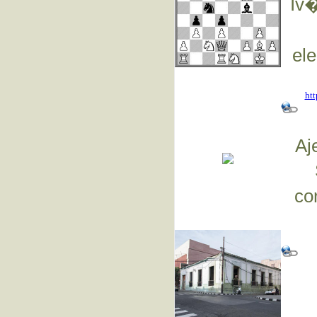
Iv�
ele
ht
Aj
co