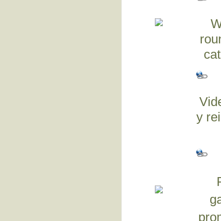
W
rou
cat
Vid
y re
g
pro