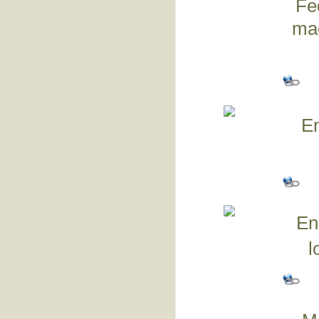
Fe
mae
En
En
l