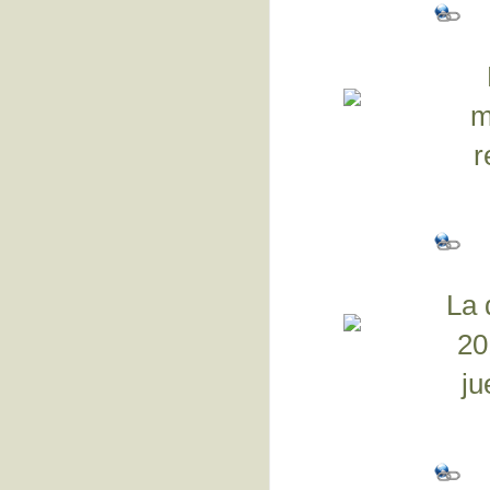
m
r
La 
20
ju