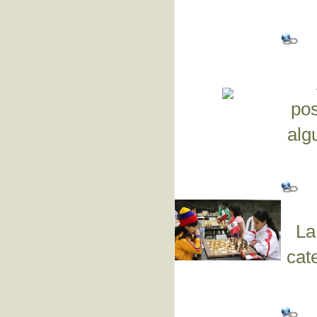
pos
alg
La
cat