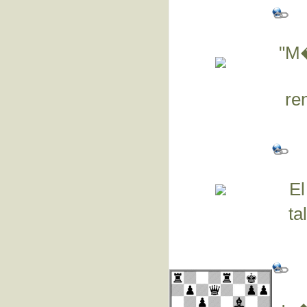
"M�
re
El
ta