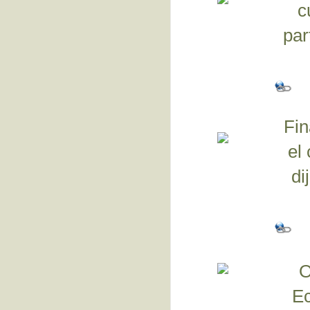
c
par
Fin
el
di
O
Ec