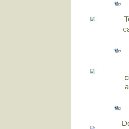
T
c
c
a
Do