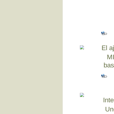
El a
MI
bas
Int
Un