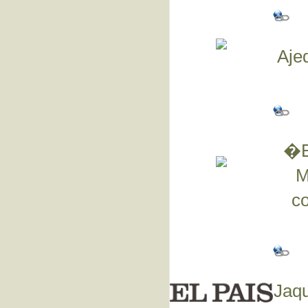
Aje
�E
M
co
Jaqu