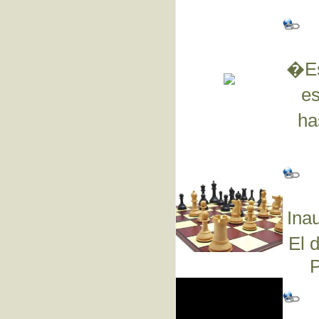
�Es
es
ha
Ina
El 
P