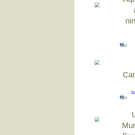
ni
Cam
ht
Mun