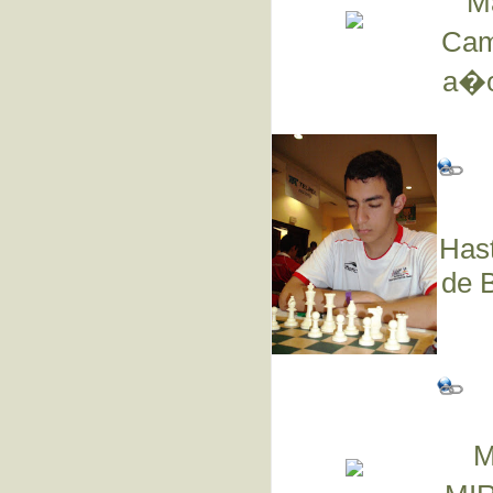
Ma
Cam
a�o
Hast
de B
M