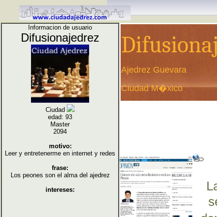
Informacion de usuario
Difusionajedrez
Difusiona
Ajedrez Guevara
Ciudad M�xico
Ciudad
edad: 93
Master
2094
motivo:
Leer y entretenerme en internet y redes
frase:
Los peones son el alma del ajedrez
L
intereses:
s