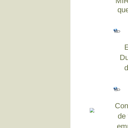
MIR
que
E
Du
d
Con 
de
emp