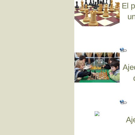
El 
un
Aje
Aj