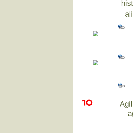
his
al
Agi
a