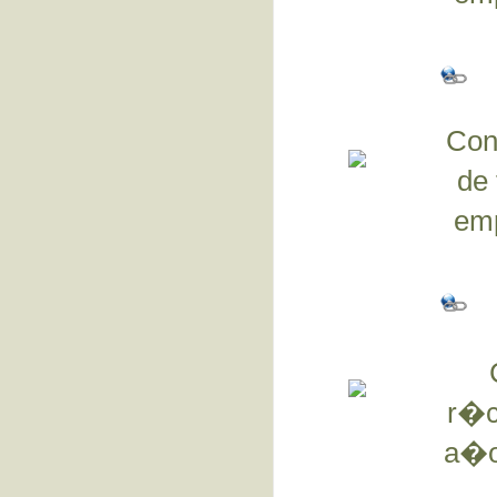
Con 
de
emp
r�c
a�os