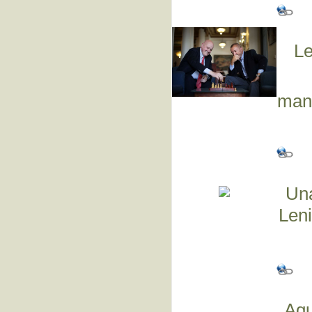
Le
mand
Una
Leni
Aqu