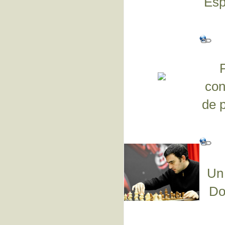
Esp
P
con
de 
Un 
Do