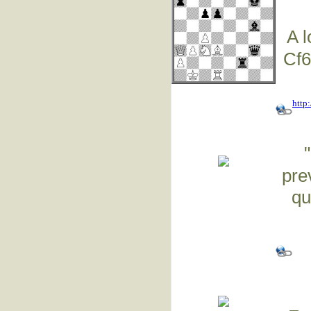
A 
Cf6
http
pre
qu